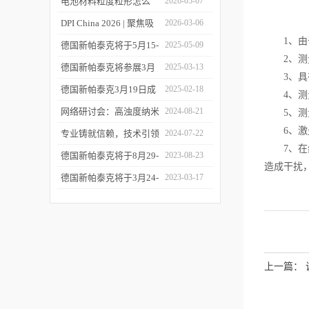
您相约CPI西南制药工业
电池材料粒度粒形怎么
2026-05-07
大会
测？德国新帕泰克邀您共
DPI China 2026 | 聚焦吸
2026-03-06
1、由于
赴CIBF2026
入制剂前沿，共探技术创
德国新帕泰克将于5月15-
2025-05-09
2、测量
新之路
17日参加深圳CIBF电池
德国新帕泰克将参展3月
2025-03-13
3、具有
展
20-21日成都CPI制药工业
德国新帕泰克3月19日成
2025-02-18
4、测量
大会
都粒度与粒形分析研讨会
网络研讨会：高浊度纳米
2024-08-21
5、测量
6、激光
诚邀参与
颗粒分散体系中的粒度分
专业铸就信赖，技术引领
2024-07-22
7、在线
析
未来——新帕泰克中国20
德国新帕泰克将于8月29-
2023-08-23
造成干扰
周年
31日参加Formnext 2023
德国新帕泰克将于3月24-
2023-03-17
深圳展
25日参加苏州药物制剂论
坛
上一篇：