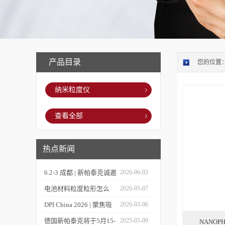
产品目录
您的位置
纳米粒度仪
查看全部
热点新闻
6.2-3 成都 | 新帕泰克诚邀
2026-06-02
您相约CPI西南制药工业
电池材料粒度粒形怎么
2026-05-07
大会
测？德国新帕泰克邀您共
DPI China 2026 | 聚焦吸
2026-03-06
赴CIBF2026
入制剂前沿，共探技术创
德国新帕泰克将于5月15-
2025-05-09
NANO