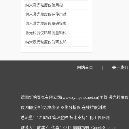
照亮粒度测量新篇章
纳米激光粒度仪使用指
南：精准测量，洞察微观
纳米激光粒度仪在使用过
世界
程中有哪些限制条件？
纳米激光粒度仪精确探索
微观世界，助力纳米技术
激光粒度仪精确测量颗粒
研究与应用
大小分布
纳米激光粒度仪为研发和
质量控制提供了强有力的
工具
网站首页
关于我们
|
德国新帕泰克有限公司(www.sympatec.net.cn)主营:激
仪;细度分析仪;粒度仪;图像分析仪;在线粒度测试
总流量：1216253
管理登陆
技术支持：
化工仪器网
联系人：耿建芳 传真：0512-66607599
GoogleSitemap