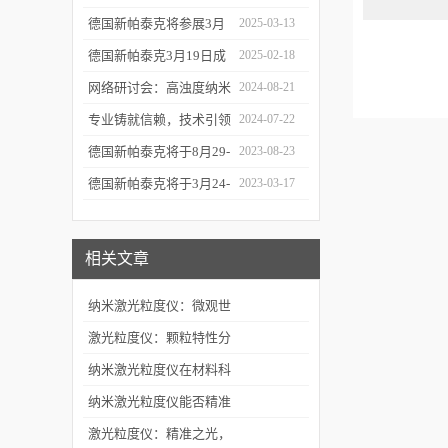
新之路
17日参加深圳CIBF电池
德国新帕泰克将参展3月
2025-03-13
展
20-21日成都CPI制药工业
德国新帕泰克3月19日成
2025-02-18
大会
都粒度与粒形分析研讨会
网络研讨会：高浊度纳米
2024-08-21
诚邀参与
颗粒分散体系中的粒度分
专业铸就信赖，技术引领
2024-07-22
析
未来——新帕泰克中国20
德国新帕泰克将于8月29-
2023-08-23
周年
31日参加Formnext 2023
德国新帕泰克将于3月24-
2023-03-17
深圳展
25日参加苏州药物制剂论
坛
相关文章
纳米激光粒度仪：微观世
界的精准“尺寸丈量师”
激光粒度仪：颗粒特性分
析的“全能测量专家”
纳米激光粒度仪在材料科
学中的作用
纳米激光粒度仪能否精准
测量微米级别颗粒？
激光粒度仪：精准之光，