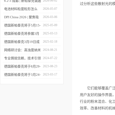
6.2-3 成都 | 新帕泰克诚邀
2026-06-02
过分析这些散射光的
您相约CPI西南制药工业
电池材料粒度粒形怎么
2026-05-07
大会
测？德国新帕泰克邀您共
DPI China 2026 | 聚焦吸
2026-03-06
赴CIBF2026
入制剂前沿，共探技术创
德国新帕泰克将于5月15-
2025-05-09
新之路
17日参加深圳CIBF电池
德国新帕泰克将参展3月
2025-03-13
展
20-21日成都CPI制药工业
德国新帕泰克3月19日成
2025-02-18
大会
都粒度与粒形分析研讨会
网络研讨会：高浊度纳米
2024-08-21
诚邀参与
颗粒分散体系中的粒度分
专业铸就信赖，技术引领
2024-07-22
析
未来——新帕泰克中国20
德国新帕泰克将于8月29-
2023-08-23
周年
31日参加Formnext 2023
德国新帕泰克将于3月24-
2023-03-17
深圳展
25日参加苏州药物制剂论
它们能够覆盖广泛的
坛
用户友好的操作界面
行业的粉末混合、化
效率、改善材料的机