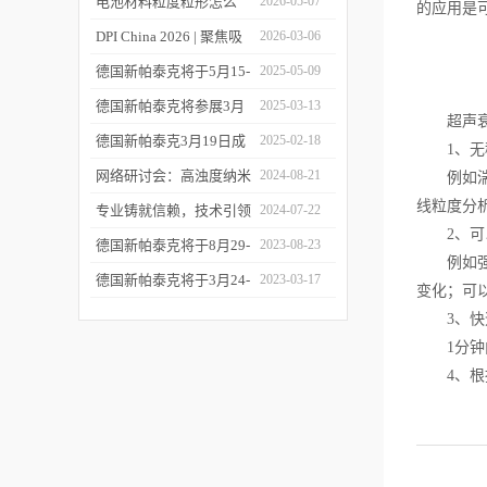
您相约CPI西南制药工业
电池材料粒度粒形怎么
2026-05-07
的应用是
大会
测？德国新帕泰克邀您共
DPI China 2026 | 聚焦吸
2026-03-06
赴CIBF2026
入制剂前沿，共探技术创
德国新帕泰克将于5月15-
2025-05-09
新之路
17日参加深圳CIBF电池
德国新帕泰克将参展3月
2025-03-13
超声衰
展
20-21日成都CPI制药工业
德国新帕泰克3月19日成
2025-02-18
1、无稀
大会
都粒度与粒形分析研讨会
网络研讨会：高浊度纳米
2024-08-21
例如湍流
线粒度分
诚邀参与
颗粒分散体系中的粒度分
专业铸就信赖，技术引领
2024-07-22
2、可
析
未来——新帕泰克中国20
德国新帕泰克将于8月29-
2023-08-23
例如强酸
周年
31日参加Formnext 2023
德国新帕泰克将于3月24-
2023-03-17
变化；可
深圳展
25日参加苏州药物制剂论
3、快
坛
1分钟内
4、根据