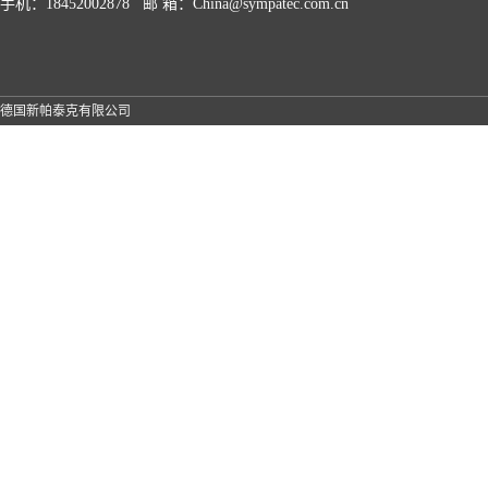
手机：18452002878 邮 箱：China@sympatec.com.cn
德国新帕泰克有限公司