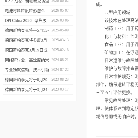
6.2-3 成都 | 新帕泰克诚邀
2026-06-02
成。
您相约CPI西南制药工业
电池材料粒度粒形怎么
2026-05-07
典型应用领域
大会
测？德国新帕泰克邀您共
DPI China 2026 | 聚焦吸
2026-03-06
该技术在处理高浓度
制药工业：用于药品
赴CIBF2026
入制剂前沿，共探技术创
德国新帕泰克将于5月15-
2025-05-09
化工与材料：监测研
新之路
17日参加深圳CIBF电池
德国新帕泰克将参展3月
2025-03-13
食品工业：用于评估
展
20-21日成都CPI制药工业
德国新帕泰克3月19日成
2025-02-18
矿物加工：在浮选与
大会
都粒度与粒形分析研讨会
网络研讨会：高浊度纳米
2024-08-21
日常运维与故障处
维护与故障排查需围
诚邀参与
颗粒分散体系中的粒度分
专业铸就信赖，技术引领
2024-07-22
日常维护规范：测试
析
未来——新帕泰克中国20
德国新帕泰克将于8月29-
2023-08-23
部件，确保运转平稳
周年
31日参加Formnext 2023
德国新帕泰克将于3月24-
2023-03-17
三至五年评估更换。
深圳展
25日参加苏州药物制剂论
常见故障处理：测量
坛
理，使体系达到稳定
减信号弱或无响应时