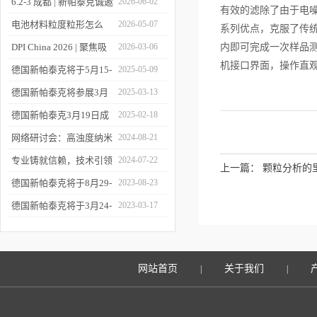
6.2-3 成都 | 新帕泰克诚邀
2026-06-02
有效的滤除了由于电
您相约CPI西南制药工业
电池材料粒度粒形怎么
2026-05-07
系列优点，克服了传
大会
测？德国新帕泰克邀您共
DPI China 2026 | 聚焦吸
2026-03-06
内即可完成一次样品测试。(
机接口界面，操作直观
赴CIBF2026
入制剂前沿，共探技术创
德国新帕泰克将于5月15-
2025-05-09
新之路
17日参加深圳CIBF电池
德国新帕泰克将参展3月
2025-03-13
展
20-21日成都CPI制药工业
德国新帕泰克3月19日成
2025-02-18
大会
都粒度与粒形分析研讨会
网络研讨会：高浊度纳米
2024-08-21
诚邀参与
颗粒分散体系中的粒度分
专业铸就信赖，技术引领
2024-07-22
上一篇：
颗粒分析的
析
未来——新帕泰克中国20
德国新帕泰克将于8月29-
2023-08-23
周年
31日参加Formnext 2023
德国新帕泰克将于3月24-
2023-03-17
深圳展
25日参加苏州药物制剂论
坛
网站首页
关于我们
|
|