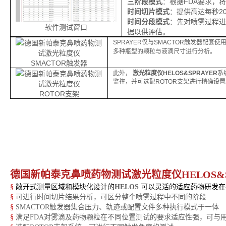
三阶段模式
：根据FDA要求，
时间切片模式
：提供高达每秒2
时间分段模式
：先对喷雾过程进
软件测试窗口
据以供评估。
SPRAYER仅与SMACTOR
触发
器配套使用
多种瓶型的颗粒与液滴尺寸进行分析。
SMACTOR
器
触发
此外，
激光粒度仪HELOS&SPRAYER
系
监控，并可选配ROTOR支架进行精确设置
ROTOR支架
德国新帕泰克鼻喷药物测试激光粒度仪
HELOS&
§
敞开式测量区域和模块化设计的
HELOS
可以灵活的适应药物研发在
§
可进行时间切片结果分析，可区分整个喷雾过程中不同的阶段
§
SMACTOR触发器集合压力、轨迹或配置文件多种执行模式于一体
§
满足FDA对雾滴及药物颗粒在不同位置测试的要求适应性强，可与