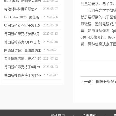
6.2-3 成都 | 新帕泰克诚邀
2026-06-02
测量是光学、电子学
您相约CPI西南制药工业
电池材料粒度粒形怎么
2026-05-07
我们在光学显微镜下
大会
测？德国新帕泰克邀您共
DPI China 2026 | 聚焦吸
2026-03-06
就是要得到的电子图
显微镜、透射电镜或
赴CIBF2026
入制剂前沿，共探技术创
德国新帕泰克将于5月15-
2025-05-09
幕上是由许多像素（p
新之路
17日参加深圳CIBF电池
德国新帕泰克将参展3月
2025-03-13
640×480像素的、
展
20-21日成都CPI制药工业
德国新帕泰克3月19日成
2025-02-18
置，两种信息决定了
大会
都粒度与粒形分析研讨会
网络研讨会：高浊度纳米
2024-08-21
诚邀参与
颗粒分散体系中的粒度分
专业铸就信赖，技术引领
2024-07-22
析
未来——新帕泰克中国20
德国新帕泰克将于8月29-
2023-08-23
周年
31日参加Formnext 2023
德国新帕泰克将于3月24-
2023-03-17
上一篇：
图像分析仪
深圳展
25日参加苏州药物制剂论
坛
网站首页
关于我们