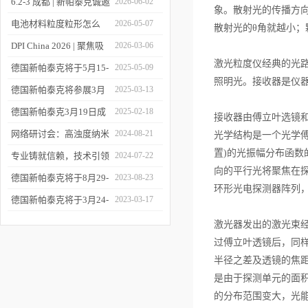
6.2-3 成都 | 新帕泰克诚邀
2026-06-02
象。散射光的传播方
您相约CPI西南制药工业
电池材料粒度粒形怎么
2026-05-07
散射光的θ角就越小；
大会
测？德国新帕泰克邀您共
DPI China 2026 | 聚焦吸
2026-03-06
激光粒度仪经典的光
赴CIBF2026
入制剂前沿，共探技术创
德国新帕泰克将于5月15-
2025-05-09
照明光。接收器是仪
新之路
17日参加深圳CIBF电池
德国新帕泰克将参展3月
2025-03-13
展
20-21日成都CPI制药工业
德国新帕泰克3月19日成
2025-02-18
接收器由傅立叶选镜
大会
都粒度与粒形分析研讨会
网络研讨会：高浊度纳米
2024-08-21
光学结构是一个光学
置)的光振幅分布函
诚邀参与
颗粒分散体系中的粒度分
专业铸就信赖，技术引领
2024-07-22
向的平行光将聚焦在
析
未来——新帕泰克中国20
德国新帕泰克将于8月29-
2023-08-23
环形光电探测器阵列
周年
31日参加Formnext 2023
德国新帕泰克将于3月24-
2023-03-17
深圳展
25日参加苏州药物制剂论
激光器发出的激光束经
坛
过傅立叶透镜后，同
半径之差及透镜的焦
是由于探测单元的面
的分布范围变大，光