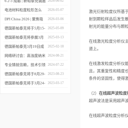
6.2-3 成都 | 新帕泰克诚邀
2026-06-02
您相约CPI西南制药工业
电池材料粒度粒形怎么
2026-05-07
激光衍射粒度仪所基
大会
测？德国新帕泰克邀您共
DPI China 2026 | 聚焦吸
2026-03-06
射到颗粒样品后发生
射光的能量分布与颗
赴CIBF2026
入制剂前沿，共探技术创
德国新帕泰克将于5月15-
2025-05-09
新之路
17日参加深圳CIBF电池
德国新帕泰克将参展3月
2025-03-13
在线激光粒度分析仪
展
20-21日成都CPI制药工业
德国新帕泰克3月19日成
2025-02-18
道上。
大会
都粒度与粒形分析研讨会
网络研讨会：高浊度纳米
2024-08-21
在线激发粒度分析仪
诚邀参与
颗粒分散体系中的粒度分
专业铸就信赖，技术引领
2024-07-22
且，其重复性和精度
析
未来——新帕泰克中国20
德国新帕泰克将于8月29-
2023-08-23
条件的坚固性，使得
周年
31日参加Formnext 2023
德国新帕泰克将于3月24-
2023-03-17
深圳展
25日参加苏州药物制剂论
（2）
在线超声波粒度
坛
超声波法是采用超声
在线超声波粒度分析