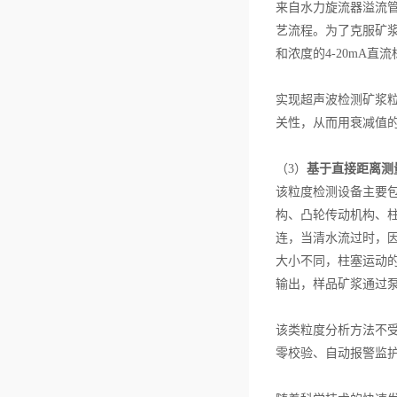
来自水力旋流器溢流
艺流程。为了克服矿
和浓度的4-20mA
实现超声波检测矿浆
关性，从而用衰减值
（3）
基于直接距离测
该粒度检测设备主要
构、凸轮传动机构、
连，当清水流过时，
大小不同，柱塞运动的
输出，样品矿浆通过
该类粒度分析方法不
零校验、自动报警监