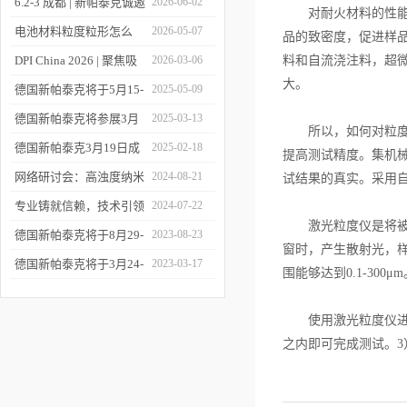
6.2-3 成都 | 新帕泰克诚邀
2026-06-02
对耐火材料的性能，
您相约CPI西南制药工业
电池材料粒度粒形怎么
2026-05-07
品的致密度，促进样
大会
测？德国新帕泰克邀您共
DPI China 2026 | 聚焦吸
2026-03-06
料和自流浇注料，超
大。
赴CIBF2026
入制剂前沿，共探技术创
德国新帕泰克将于5月15-
2025-05-09
新之路
17日参加深圳CIBF电池
德国新帕泰克将参展3月
2025-03-13
所以，如何对粒度进
展
20-21日成都CPI制药工业
德国新帕泰克3月19日成
2025-02-18
提高测试精度。集机
大会
都粒度与粒形分析研讨会
网络研讨会：高浊度纳米
2024-08-21
试结果的真实。采用
诚邀参与
颗粒分散体系中的粒度分
专业铸就信赖，技术引领
2024-07-22
激光粒度仪是将被测
析
未来——新帕泰克中国20
德国新帕泰克将于8月29-
2023-08-23
窗时，产生散射光，
周年
31日参加Formnext 2023
德国新帕泰克将于3月24-
2023-03-17
围能够达到0.1-300μ
深圳展
25日参加苏州药物制剂论
坛
使用激光粒度仪进行
之内即可完成测试。3