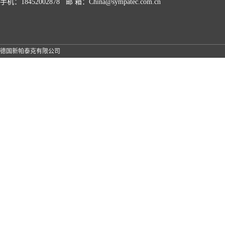
手机：18452002878 邮 箱：China@sympatec.com.cn
德国新帕泰克有限公司