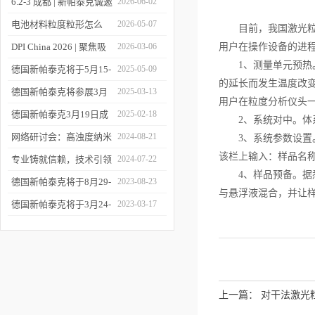
6.2-3 成都 | 新帕泰克诚邀
2026-06-02
您相约CPI西南制药工业
电池材料粒度粒形怎么
2026-05-07
目前，我国激光粒度
大会
测？德国新帕泰克邀您共
DPI China 2026 | 聚焦吸
2026-03-06
用户在操作设备的进
1、测量单元预热。
赴CIBF2026
入制剂前沿，共探技术创
德国新帕泰克将于5月15-
2025-05-09
的延长而发生温度改
新之路
17日参加深圳CIBF电池
德国新帕泰克将参展3月
2025-03-13
用户在粒度分析仪头
展
20-21日成都CPI制药工业
德国新帕泰克3月19日成
2025-02-18
2、系统对中。体系
大会
都粒度与粒形分析研讨会
网络研讨会：高浊度纳米
2024-08-21
3、系统参数设置。
该栏上输入：样品名
诚邀参与
颗粒分散体系中的粒度分
专业铸就信赖，技术引领
2024-07-22
4、样品预备。据悉
析
未来——新帕泰克中国20
德国新帕泰克将于8月29-
2023-08-23
与悬浮液混合，并让
周年
31日参加Formnext 2023
德国新帕泰克将于3月24-
2023-03-17
深圳展
25日参加苏州药物制剂论
坛
上一篇：
对干法激光