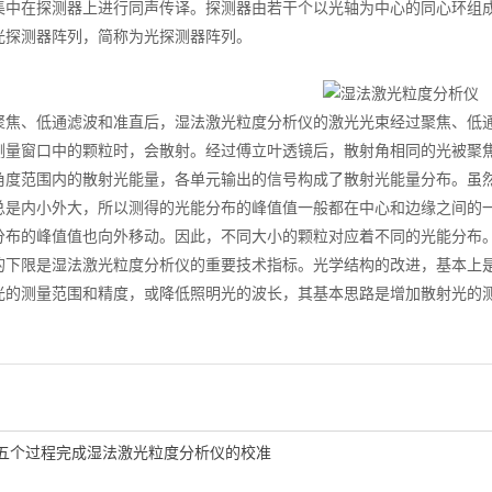
集中在探测器上进行同声传译。探测器由若干个以光轴为中心的同心环组
光探测器阵列，简称为光探测器阵列。
、低通滤波和准直后，湿法激光粒度分析仪的激光光束经过聚焦、低通滤
测量窗口中的颗粒时，会散射。经过傅立叶透镜后，散射角相同的光被聚
角度范围内的散射光能量，各单元输出的信号构成了散射光能量分布。虽
总是内小外大，所以测得的光能分布的峰值值一般都在中心和边缘之间的
分布的峰值值也向外移动。因此，不同大小的颗粒对应着不同的光能分布
限是湿法激光粒度分析仪的重要技术指标。光学结构的改进，基本上是
光的测量范围和精度，或降低照明光的波长，其基本思路是增加散射光的
五个过程完成湿法激光粒度分析仪的校准