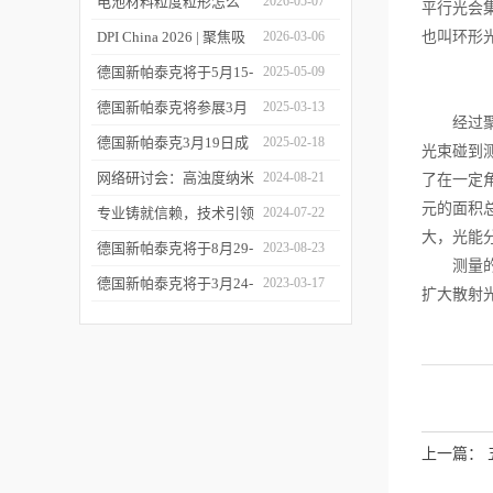
您相约CPI西南制药工业
电池材料粒度粒形怎么
2026-05-07
平行光会
大会
测？德国新帕泰克邀您共
DPI China 2026 | 聚焦吸
2026-03-06
也叫环形
赴CIBF2026
入制剂前沿，共探技术创
德国新帕泰克将于5月15-
2025-05-09
新之路
17日参加深圳CIBF电池
德国新帕泰克将参展3月
2025-03-13
经过聚焦
展
20-21日成都CPI制药工业
德国新帕泰克3月19日成
2025-02-18
光束碰到
大会
都粒度与粒形分析研讨会
网络研讨会：高浊度纳米
2024-08-21
了在一定
元的面积
诚邀参与
颗粒分散体系中的粒度分
专业铸就信赖，技术引领
2024-07-22
大，光能
析
未来——新帕泰克中国20
德国新帕泰克将于8月29-
2023-08-23
测量的下
周年
31日参加Formnext 2023
德国新帕泰克将于3月24-
2023-03-17
扩大散射
深圳展
25日参加苏州药物制剂论
坛
上一篇：