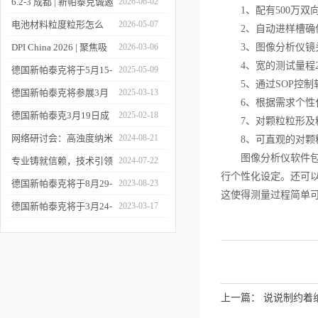
6.2-3 成都 | 新帕泰克诚邀
2026-06-02
1、配有500万双
您相约CPI西南制药工业
电池材料粒度粒形怎么
2026-05-07
2、自动进样槽确保
大会
测？德国新帕泰克邀您共
DPI China 2026 | 聚焦吸
2026-03-06
3、图像分析仪镜头
4、宽的测试量程20
赴CIBF2026
入制剂前沿，共探技术创
德国新帕泰克将于5月15-
2025-05-09
5、通过SOP控制
新之路
17日参加深圳CIBF电池
德国新帕泰克将参展3月
2025-03-13
6、根据需求个性
展
20-21日成都CPI制药工业
德国新帕泰克3月19日成
2025-02-18
7、对颗粒粒形及粒
大会
都粒度与粒形分析研讨会
网络研讨会：高浊度纳米
2024-08-21
8、可直观的对颗
图像分析仪软件包含
诚邀参与
颗粒分散体系中的粒度分
专业铸就信赖，技术引领
2024-07-22
行个性化设定。还可以
析
未来——新帕泰克中国20
德国新帕泰克将于8月29-
2023-08-23
这使得测量过程简单
周年
31日参加Formnext 2023
德国新帕泰克将于3月24-
2023-03-17
深圳展
25日参加苏州药物制剂论
坛
上一篇：
说说制约着