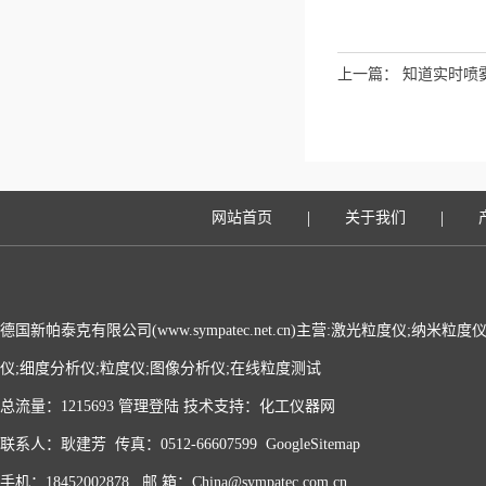
上一篇：
知道实时喷
|
|
网站首页
关于我们
德国新帕泰克有限公司(www.sympatec.net.cn)主营:激光粒度仪;纳米
仪;细度分析仪;粒度仪;图像分析仪;在线粒度测试
总流量：1215693
管理登陆
技术支持：
化工仪器网
联系人：耿建芳 传真：0512-66607599
GoogleSitemap
手机：18452002878 邮 箱：China@sympatec.com.cn