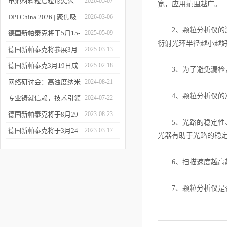
您相约CPI西南制药工业
电池材料粒度粒形怎么
2026-05-07
宽，应用范围越广。
大会
测？德国新帕泰克邀您共
DPI China 2026 | 聚焦吸
2026-03-06
2、颗粒分析仪的激
赴CIBF2026
入制剂前沿，共探技术创
德国新帕泰克将于5月15-
2025-05-09
衍射光环半径越小越
新之路
17日参加深圳CIBF电池
德国新帕泰克将参展3月
2025-03-13
展
20-21日成都CPI制药工业
德国新帕泰克3月19日成
2025-02-18
3、为了避免漏检，
大会
都粒度与粒形分析研讨会
网络研讨会：高浊度纳米
2024-08-21
4、颗粒分析仪的准
诚邀参与
颗粒分散体系中的粒度分
专业铸就信赖，技术引领
2024-07-22
析
未来——新帕泰克中国20
德国新帕泰克将于8月29-
2023-08-23
5、光路的稳定性、
周年
31日参加Formnext 2023
德国新帕泰克将于3月24-
2023-03-17
光器有助于光路的稳
深圳展
25日参加苏州药物制剂论
坛
6、扫描速度越高越
7、颗粒分析仪是否