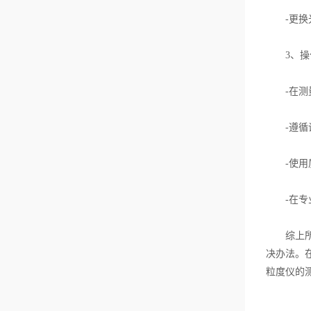
-更换光
3、操
-在测量
-遵循设
-使用质
-在专业
综上所述
决办法。
粒度仪的