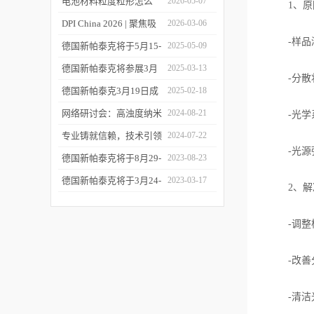
您相约CPI西南制药工业
电池材料粒度粒形怎么
2026-05-07
1、原
大会
测？德国新帕泰克邀您共
DPI China 2026 | 聚焦吸
2026-03-06
-样品浓
赴CIBF2026
入制剂前沿，共探技术创
德国新帕泰克将于5月15-
2025-05-09
新之路
17日参加深圳CIBF电池
德国新帕泰克将参展3月
2025-03-13
-分散状
展
20-21日成都CPI制药工业
德国新帕泰克3月19日成
2025-02-18
大会
都粒度与粒形分析研讨会
网络研讨会：高浊度纳米
2024-08-21
-光学系
诚邀参与
颗粒分散体系中的粒度分
专业铸就信赖，技术引领
2024-07-22
-光源强
析
未来——新帕泰克中国20
德国新帕泰克将于8月29-
2023-08-23
周年
31日参加Formnext 2023
德国新帕泰克将于3月24-
2023-03-17
2、解
深圳展
25日参加苏州药物制剂论
坛
-调整样
-改善分
-清洁光