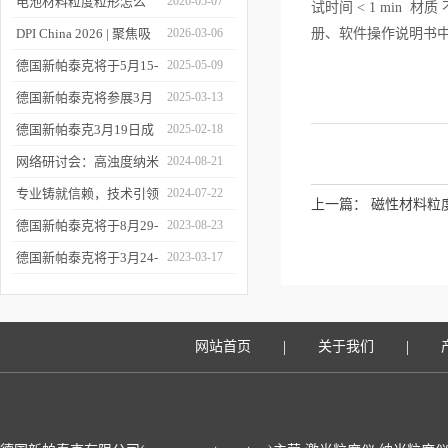
您相约CPI西南制药工业
电池材料粒度粒形怎么
2026-05-07
试时间 < 1 min 材质
大会
测？德国新帕泰克邀您共
DPI China 2026 | 聚焦吸
2026-03-06
册、软件操作说明书
赴CIBF2026
入制剂前沿，共探技术创
德国新帕泰克将于5月15-
2025-05-09
新之路
17日参加深圳CIBF电池
德国新帕泰克将参展3月
2025-03-13
展
20-21日成都CPI制药工业
德国新帕泰克3月19日成
2025-02-18
大会
都粒度与粒形分析研讨会
网络研讨会：高浊度纳米
2024-08-21
诚邀参与
颗粒分散体系中的粒度分
专业铸就信赖，技术引领
2024-07-22
上一篇：
磁性材料粒
析
未来——新帕泰克中国20
德国新帕泰克将于8月29-
2023-08-23
周年
31日参加Formnext 2023
德国新帕泰克将于3月24-
2023-03-17
深圳展
25日参加苏州药物制剂论
坛
|
|
网站首页
关于我们