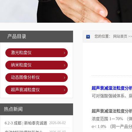
产品目录
您的位置：
网站首页
>
激光粒度仪
纳米粒度仪
动态图像分析仪
超声衰减湿法粒度分
超声衰减粒度仪
可对强酸强碱体系、
热点新闻
超声衰减湿法粒度分析
浓度范围 1－70% （体
6.2-3 成都 | 新帕泰克诚邀
2026-06-02
σ< 1.0% （同一产