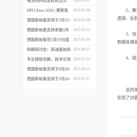
您相约CPI西南制药工业
电池材料粒度粒形怎么
2026-05-07
大会
测？德国新帕泰克邀您共
DPI China 2026 | 聚焦吸
2026-03-06
2、散射
透镜、反
赴CIBF2026
入制剂前沿，共探技术创
德国新帕泰克将于5月15-
2025-05-09
新之路
17日参加深圳CIBF电池
德国新帕泰克将参展3月
2025-03-13
3、信号
展
20-21日成都CPI制药工业
德国新帕泰克3月19日成
2025-02-18
数据处理
大会
都粒度与粒形分析研讨会
网络研讨会：高浊度纳米
2024-08-21
4、结果
诚邀参与
颗粒分散体系中的粒度分
专业铸就信赖，技术引领
2024-07-22
析
未来——新帕泰克中国20
德国新帕泰克将于8月29-
2023-08-23
周年
31日参加Formnext 2023
德国新帕泰克将于3月24-
2023-03-17
深圳展
25日参加苏州药物制剂论
总的来说
坛
实现了对