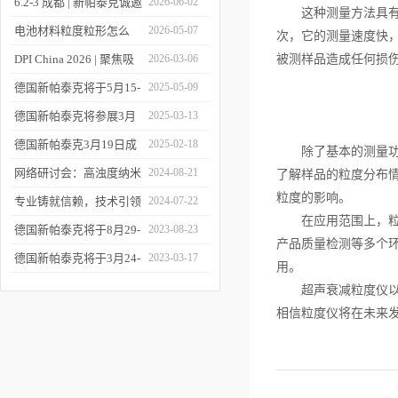
6.2-3 成都 | 新帕泰克诚邀
2026-06-02
这种测量方法具有多
您相约CPI西南制药工业
电池材料粒度粒形怎么
2026-05-07
次，它的测量速度快
大会
测？德国新帕泰克邀您共
DPI China 2026 | 聚焦吸
2026-03-06
被测样品造成任何损
赴CIBF2026
入制剂前沿，共探技术创
德国新帕泰克将于5月15-
2025-05-09
新之路
17日参加深圳CIBF电池
德国新帕泰克将参展3月
2025-03-13
展
20-21日成都CPI制药工业
德国新帕泰克3月19日成
2025-02-18
除了基本的测量功能
大会
都粒度与粒形分析研讨会
网络研讨会：高浊度纳米
2024-08-21
了解样品的粒度分布
粒度的影响。
诚邀参与
颗粒分散体系中的粒度分
专业铸就信赖，技术引领
2024-07-22
在应用范围上，粒度
析
未来——新帕泰克中国20
德国新帕泰克将于8月29-
2023-08-23
产品质量检测等多个
周年
31日参加Formnext 2023
德国新帕泰克将于3月24-
2023-03-17
用。
深圳展
25日参加苏州药物制剂论
超声衰减粒度仪以其
坛
相信粒度仪将在未来