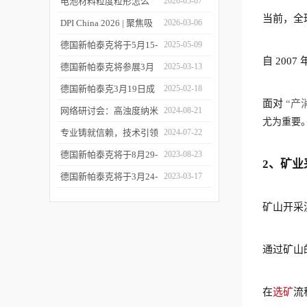
您相约CPI西南制药工业
电池材料粒度粒形怎么
2026-05-07
当前，全
大会
测？德国新帕泰克邀您共
DPI China 2026 | 聚焦吸
2026-03-06
赴CIBF2026
入制剂前沿，共探技术创
德国新帕泰克将于5月15-
2025-05-09
自 20
新之路
17日参加深圳CIBF电池
德国新帕泰克将参展3月
2025-03-13
展
20-21日成都CPI制药工业
德国新帕泰克3月19日成
2025-02-18
面对
“产
大会
都粒度与粒形分析研讨会
网络研讨会：高浊度纳米
2024-08-21
尤为重要
诚邀参与
颗粒分散体系中的粒度分
专业铸就信赖，技术引领
2024-07-22
析
未来——新帕泰克中国20
德国新帕泰克将于8月29-
2023-08-23
2、矿
周年
31日参加Formnext 2023
德国新帕泰克将于3月24-
2023-03-17
深圳展
25日参加苏州药物制剂论
矿山开采
坛
通过矿山
在
选矿
流