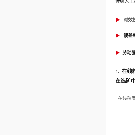
传统人
工
▶
时效
▶
误差
▶
劳动
在线
4、
在选矿
在线粒