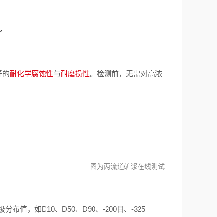
。
好的
耐化学腐蚀性
与
耐磨损性
。检测前，无需对高浓
图为两流道矿浆在线测试
，如D10、D50、D90、-200目、-325