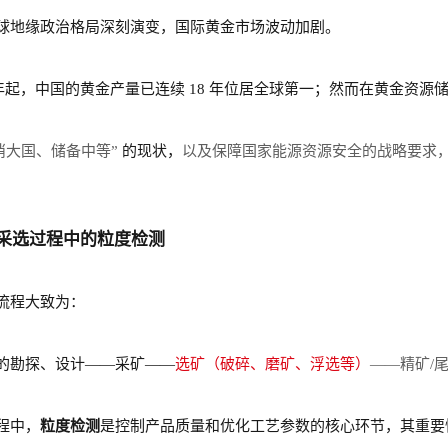
球地缘政治格局深刻演变，国际黄金市场波动加剧。
07 年起，中国的黄金产量已连续 18 年位居全球第一；然而在黄金资
消大国、储备中等”
的现状，
以及保障国家能源资源安全的战略要求
。
业采选过程中的粒度检测
流程大致为：
的勘探、设计——采矿
—
—
选矿（破碎、磨矿、浮选等）
——精矿/
程中，
粒度检测
是控制产品质量和优化工艺参数的核心环节，其重要