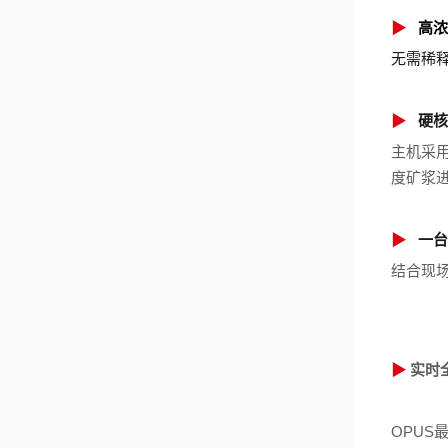
▶
高浓
无需稀
▶
硬核
主机采
度矿浆
▶
一台
结合现场
▶
实时
OPUS