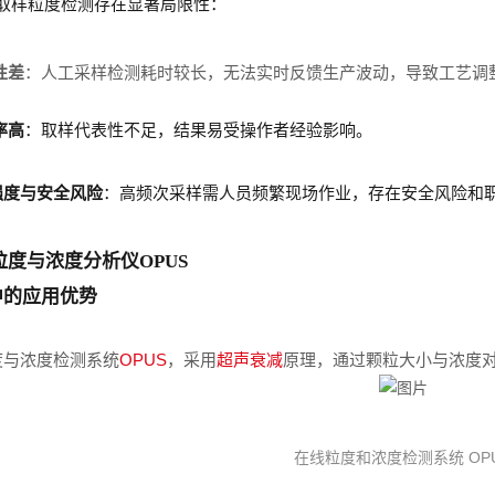
取样
粒度
检测存在显著局限性：
性差
：人工采样检测耗时较长，无法实时反馈生产波动，导致工艺调
率高
：取样代表性不足，结果易受操作者经验影响。
强度与安全风险
：高频次采样需人员频繁现场作业，存在安全风险和
粒度与浓度分析仪OPUS
中的应用优势
度与浓度检测系统
OPUS
，
采用
超声衰减
原理，通过颗粒大小与浓度
在线粒度和浓度检测系统 OP