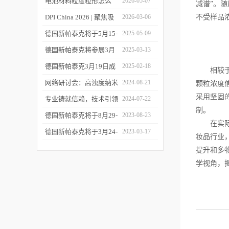
您相约CPI西南制药工业
电池材料粒度粒形怎么
2026-05-07
减谱”。
大会
测？德国新帕泰克邀您共
DPI China 2026 | 聚焦吸
2026-03-06
不受样品
赴CIBF2026
入制剂前沿，共探技术创
德国新帕泰克将于5月15-
2025-05-09
新之路
17日参加深圳CIBF电池
德国新帕泰克将参展3月
2025-03-13
展
20-21日成都CPI制药工业
德国新帕泰克3月19日成
2025-02-18
相较于其
大会
都粒度与粒形分析研讨会
网络研讨会：高浊度纳米
2024-08-21
颗粒浓度
采用坚固
诚邀参与
颗粒分散体系中的粒度分
专业铸就信赖，技术引领
2024-07-22
制。
析
未来——新帕泰克中国20
德国新帕泰克将于8月29-
2023-08-23
在实际应
周年
31日参加Formnext 2023
德国新帕泰克将于3月24-
2023-03-17
妆品行业
深圳展
25日参加苏州药物制剂论
提升和多
坛
学视角，