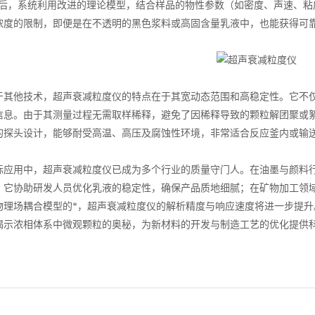
随后，系统利用改进的理论模型，结合样品的物性参数（如密度、声速、
浓度的限制，即便是在不透明的黑色浆料或高固含量乳液中，也能获得可
他技术，超声衰减粒度仪的特点在于其宽动态范围和高稳定性。它不仅
信息。由于其测量过程无需取样稀释，避免了因稀释导致的颗粒解团聚或
的探头设计，能够耐受高温、高压及腐蚀性环境，非常适合反应釜内或输
用中，超声衰减粒度仪已成为多个行业的质量守门人。在油墨与颜料行
，它协助研发人员优化乳液的稳定性，确保产品质地细腻；在矿物加工领
物理场耦合模型的*，超声衰减粒度仪的解析精度与响应速度将进一步提
揭示浓相体系中微观颗粒的奥秘，为新材料的开发与制造工艺的优化提供