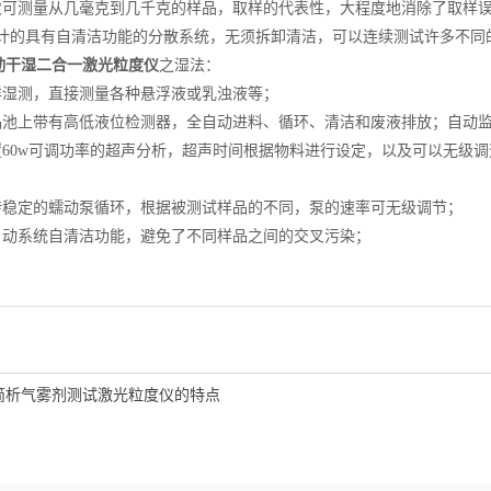
可测量从几毫克到几千克的样品，取样的代表性，大程度地消除了取样
计的具有自清洁功能的分散系统，无须拆卸清洁，可以连续测试许多不同
动干湿二合一激光粒度仪
之湿法：
湿测，直接测量各种悬浮液或乳浊液等；
池上带有高低液位检测器，全自动进料、循环、清洁和废液排放；自动监
60w可调功率的超声分析，超声时间根据物料进行设定，以及可以无级调
稳定的蠕动泵循环，根据被测试样品的不同，泵的速率可无级调节；
动系统自清洁功能，避免了不同样品之间的交叉污染；
简析气雾剂测试激光粒度仪的特点