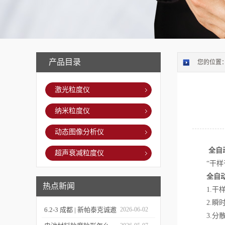
产品目录
您的位置
激光粒度仪
纳米粒度仪
动态图像分析仪
全自
超声衰减粒度仪
“干样干
全自
热点新闻
1.干样
2.瞬时
6.2-3 成都 | 新帕泰克诚邀
2026-06-02
3.分散能