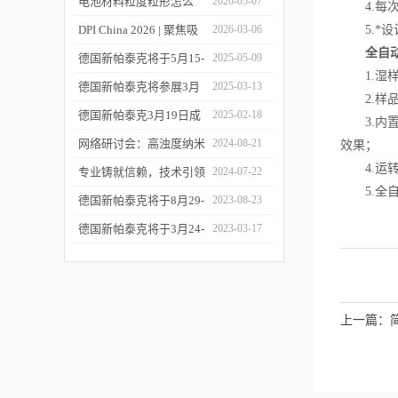
您相约CPI西南制药工业
电池材料粒度粒形怎么
2026-05-07
4.每次
大会
测？德国新帕泰克邀您共
DPI China 2026 | 聚焦吸
2026-03-06
5.*设
全自
赴CIBF2026
入制剂前沿，共探技术创
德国新帕泰克将于5月15-
2025-05-09
1.湿样
新之路
17日参加深圳CIBF电池
德国新帕泰克将参展3月
2025-03-13
2.样品
展
20-21日成都CPI制药工业
德国新帕泰克3月19日成
2025-02-18
3.内置
大会
都粒度与粒形分析研讨会
网络研讨会：高浊度纳米
2024-08-21
效果；
4.运转
诚邀参与
颗粒分散体系中的粒度分
专业铸就信赖，技术引领
2024-07-22
5.全自
析
未来——新帕泰克中国20
德国新帕泰克将于8月29-
2023-08-23
周年
31日参加Formnext 2023
德国新帕泰克将于3月24-
2023-03-17
深圳展
25日参加苏州药物制剂论
坛
上一篇：