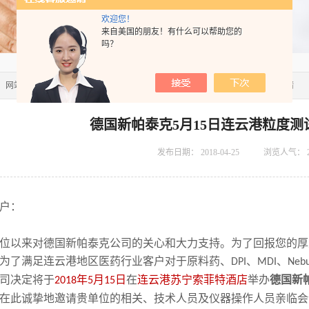
欢迎您！
来自美国的朋友！有什么可以帮助您的
吗？
：
网站首页
>>
新闻资讯
>> 德国新帕泰克5月15日连云港粒度测试技术交流会邀请
德国新帕泰克5月15日连云港粒度
发布日期：
2018-04-25
浏览人气：
户：
位以来对德国新帕泰克公司的关心和大力支持。为了回报您的厚
为了满足连云港地区医药行业客户对于原料药、
、
、
DPI
MDI
Nebu
司决定将于
年
月
日
在
连云港苏宁索菲特酒店
举办
德国新
2018
5
15
在此诚挚地邀请贵单位的相关、技术人员及仪器操作人员亲临会