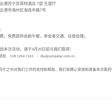
云港苏宁苏菲特酒店 7层 孔望厅
云港市海州区海连中路7号
：
费，免费提供自助午餐，参会者交通、住宿自理。
加本次活动，请于
月
日前与我们取得：
4
20
洁松
：
138 1264 1163
Jliu@sympatec.com.cn
百忙之中对我们工作的支持和帮助，我们会精心安排和准备本次医药