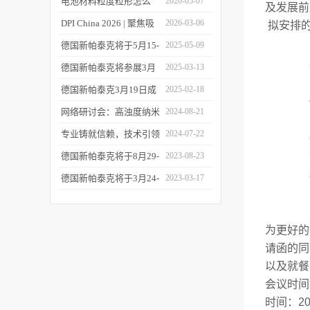
您相约CPI西南制药工业
电池材料粒度粒形怎么
2026-05-07
及发展前
大会
测？德国新帕泰克邀您共
DPI China 2026 | 聚焦吸
2026-03-06
拟安排
赴CIBF2026
入制剂前沿，共探技术创
德国新帕泰克将于5月15-
2025-05-09
新之路
17日参加深圳CIBF电池
德国新帕泰克将参展3月
2025-03-13
展
20-21日成都CPI制药工业
德国新帕泰克3月19日成
2025-02-18
大会
都粒度与粒形分析研讨会
网络研讨会：高浊度纳米
2024-08-21
诚邀参与
颗粒分散体系中的粒度分
专业铸就信赖，技术引领
2024-07-22
析
未来——新帕泰克中国20
德国新帕泰克将于8月29-
2023-08-23
周年
31日参加Formnext 2023
德国新帕泰克将于3月24-
2023-03-17
深圳展
25日参加苏州药物制剂论
坛
为更好的
请函的同
以及就餐
会议时间
时间：20