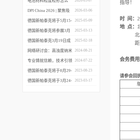
您相约CPI西南制药工业
电池材料粒度粒形怎么
2026-05-07
指导！
大会
测？德国新帕泰克邀您共
DPI China 2026 | 聚焦吸
2026-03-06
时
间：
2
赴CIBF2026
入制剂前沿，共探技术创
德国新帕泰克将于5月15-
2025-05-09
地
点：
新之路
17日参加深圳CIBF电池
德国新帕泰克将参展3月
2025-03-13
北
展
20-21日成都CPI制药工业
德国新帕泰克3月19日成
2025-02-18
距
大会
都粒度与粒形分析研讨会
网络研讨会：高浊度纳米
2024-08-21
会务费用
诚邀参与
颗粒分散体系中的粒度分
专业铸就信赖，技术引领
2024-07-22
析
未来——新帕泰克中国20
德国新帕泰克将于8月29-
2023-08-23
请参会回
周年
31日参加Formnext 2023
德国新帕泰克将于3月24-
2023-03-17
深圳展
25日参加苏州药物制剂论
坛