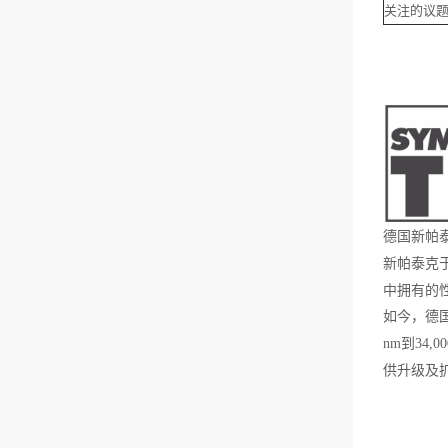
关注的议
德国新帕
新帕泰克
中拥有的
如今，德
到
nm
34,0
供升级及