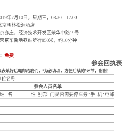
019
年
7
月
10
日，星期三，
08:30—17:00
北京朝林松源酒店
京亦庄，经济技术开发区荣华中路
19
号
荣京东街地铁站步行
850
米，约
10
分钟
：
免费
参会回执表
执表填好后电邮给我们，*为必填项，方便后续的*环节，谢谢！
单位名称
参会人员名单
姓
名
性 别
部
门
是否需要停车券
手
机
电邮
*
*