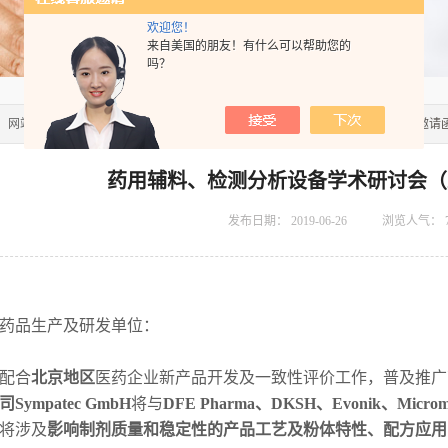
欢迎您！
来自美国的朋友！有什么可以帮助您的
吗？
：
网站首页
>>
新闻资讯
>> 药用辅料、检测分析设备学术研讨会（2019.07.10） 邀请
药用辅料、检测分析设备学术研讨会（2019
发布日期：
2019-06-26
浏览人气：
药品生产及研发单位：
配合
北京地区
医药企业新产品开发及一致性评价工作，普及推广
司
Sympatec GmbH
将与
DFE Pharma
、
DKSH
、
Evonik
、
Microme
将涉及
影响制剂质量和稳定性的产品工艺及粉体特性、配方应用