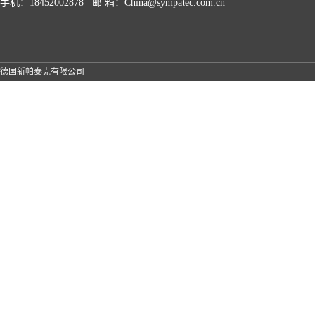
手机：18452002878 邮 箱：China@sympatec.com.cn
德国新帕泰克有限公司