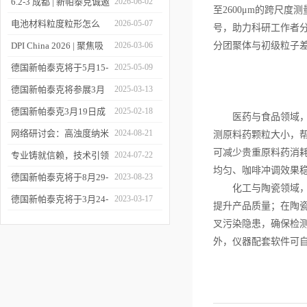
6.2-3 成都 | 新帕泰克诚邀
2026-06-02
至2600μm的跨尺
您相约CPI西南制药工业
电池材料粒度粒形怎么
2026-05-07
号，助力科研工作者
大会
测？德国新帕泰克邀您共
DPI China 2026 | 聚焦吸
2026-03-06
分团聚体与初级粒子
赴CIBF2026
入制剂前沿，共探技术创
德国新帕泰克将于5月15-
2025-05-09
新之路
17日参加深圳CIBF电池
德国新帕泰克将参展3月
2025-03-13
展
20-21日成都CPI制药工业
德国新帕泰克3月19日成
2025-02-18
医药与食品领域，湿
大会
都粒度与粒形分析研讨会
网络研讨会：高浊度纳米
2024-08-21
测原料药颗粒大小，
可减少贵重原料药消
诚邀参与
颗粒分散体系中的粒度分
专业铸就信赖，技术引领
2024-07-22
均匀、咖啡冲调效果
析
未来——新帕泰克中国20
德国新帕泰克将于8月29-
2023-08-23
化工与陶瓷领域，湿
周年
31日参加Formnext 2023
德国新帕泰克将于3月24-
2023-03-17
提升产品质量；在陶
深圳展
25日参加苏州药物制剂论
叉污染隐患，确保检
坛
外，仪器配套软件可