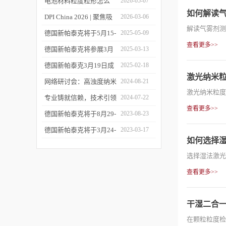
您相约CPI西南制药工业
电池材料粒度粒形怎么
2026-05-07
如何解读
大会
测？德国新帕泰克邀您共
DPI China 2026 | 聚焦吸
2026-03-06
解读气雾剂测
赴CIBF2026
入制剂前沿，共探技术创
德国新帕泰克将于5月15-
2025-05-09
查看更多>>
新之路
17日参加深圳CIBF电池
德国新帕泰克将参展3月
2025-03-13
展
20-21日成都CPI制药工业
德国新帕泰克3月19日成
2025-02-18
激光纳米
大会
都粒度与粒形分析研讨会
网络研讨会：高浊度纳米
2024-08-21
激光纳米粒度
诚邀参与
颗粒分散体系中的粒度分
专业铸就信赖，技术引领
2024-07-22
查看更多>>
析
未来——新帕泰克中国20
德国新帕泰克将于8月29-
2023-08-23
周年
31日参加Formnext 2023
德国新帕泰克将于3月24-
2023-03-17
如何选择
深圳展
25日参加苏州药物制剂论
选择湿法激光
坛
查看更多>>
干湿二合
在颗粒粒度检